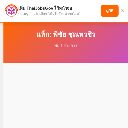
เพิ่ม ThaiJobsGov ไว้หน้าจอ
×
แบ่งปันโอกาส เพื่ออนาคตที่ก้าวหน้า
ดูวิธี
กดเมนู ⋮ แล้วเลือก "เพิ่มไปยังหน้าจอโฮม"
แท็ก: พิชัย ชุณหวชิร
พบ 1 รายการ