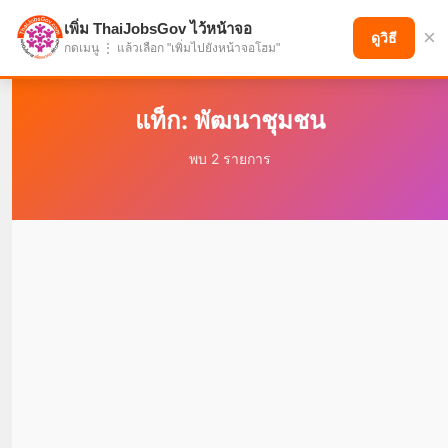
เพิ่ม ThaiJobsGov ไว้หน้าจอ
×
แบ่งปันโอกาส เพื่ออนาคตที่ก้าวหน้า
ดูวิธี
กดเมนู ⋮ แล้วเลือก "เพิ่มไปยังหน้าจอโฮม"
แท็ก: พัฒนาชุมชน
พบ 2 รายการ