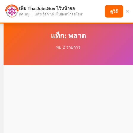
เพิ่ม ThaiJobsGov ไว้หน้าจอ
×
แบ่งปันโอกาส เพื่ออนาคตที่ก้าวหน้า
ดูวิธี
กดเมนู ⋮ แล้วเลือก "เพิ่มไปยังหน้าจอโฮม"
แท็ก: พลาด
พบ 2 รายการ