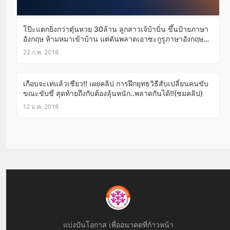
โป๊ะแตกยิ่งกว่าตุ๋นหวย 30ล้าน ลูกสาวเจ้บ้าบิ่น ขึ้นป้ายภาษา
อังกฤษ ห้ามหมาเข้าบ้าน แต่ดันพลาดเอาซะกูรูภาษาอังกฤษขำ
กลิ้ง
22 ก.พ. 2018
เกือบจะเท่แล้วเชียว!! เผยคลิป การฝึกยุทธวิธีสับเปลี่ยนคนขับ
ขณะขับขี่ สุดท้ายถึงกับต้องลุ้นหนัก..พลาดกันได้!!(ชมคลิป)
12 ม.ค. 2018
แบ่งปันโอกาส เพื่ออนาคตที่ก้าวหน้า