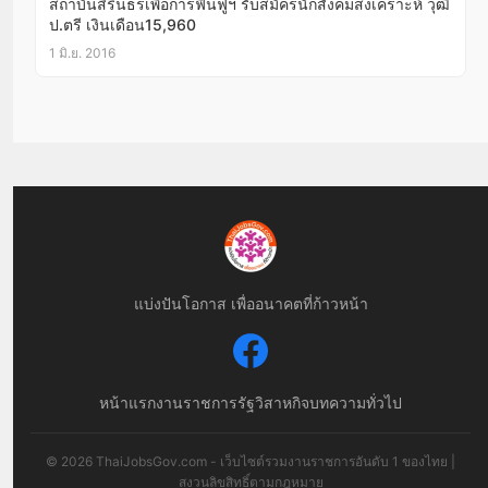
สถาบันสิรินธรเพื่อการฟื้นฟูฯ รับสมัครนักสังคมสงเคราะห์ วุฒิ
ป.ตรี เงินเดือน15,960
1 มิ.ย. 2016
แบ่งปันโอกาส เพื่ออนาคตที่ก้าวหน้า
หน้าแรก
งานราชการ
รัฐวิสาหกิจ
บทความทั่วไป
© 2026 ThaiJobsGov.com - เว็บไซต์รวมงานราชการอันดับ 1 ของไทย |
สงวนลิขสิทธิ์ตามกฎหมาย