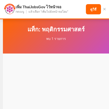
เพิ่ม ThaiJobsGov ไว้หน้าจอ
×
แบ่งปันโอกาส เพื่ออนาคตที่ก้าวหน้า
ดูวิธี
กดเมนู ⋮ แล้วเลือก "เพิ่มไปยังหน้าจอโฮม"
แท็ก: พฤติกรรมศาสตร์
พบ 1 รายการ