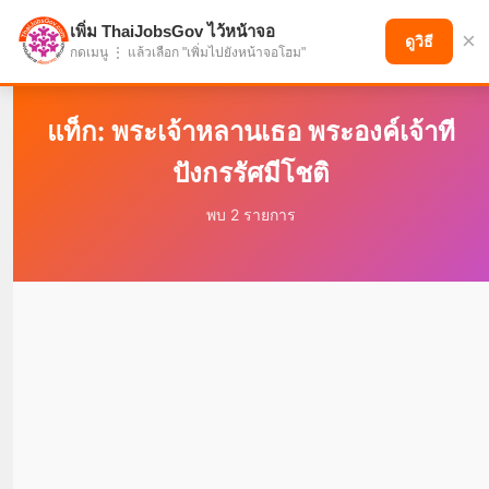
เพิ่ม ThaiJobsGov ไว้หน้าจอ
×
แบ่งปันโอกาส เพื่ออนาคตที่ก้าวหน้า
ดูวิธี
กดเมนู ⋮ แล้วเลือก "เพิ่มไปยังหน้าจอโฮม"
แท็ก: พระเจ้าหลานเธอ พระองค์เจ้าที
ปังกรรัศมีโชติ
พบ 2 รายการ