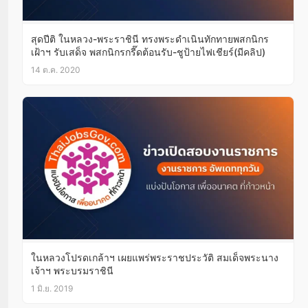
สุดปีติ ในหลวง-พระราชินี ทรงพระดำเนินทักทายพสกนิกร
เฝ้าฯ รับเสด็จ พสกนิกรกรี๊ดต้อนรับ-ชูป้ายไฟเชียร์(มีคลิป)
14 ต.ค. 2020
ในหลวงโปรดเกล้าฯ เผยแพร่พระราชประวัติ สมเด็จพระนาง
เจ้าฯ พระบรมราชินี
1 มิ.ย. 2019