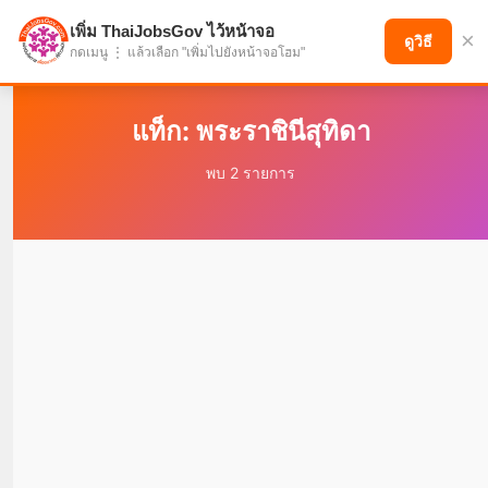
เพิ่ม ThaiJobsGov ไว้หน้าจอ
×
แบ่งปันโอกาส เพื่ออนาคตที่ก้าวหน้า
ดูวิธี
กดเมนู ⋮ แล้วเลือก "เพิ่มไปยังหน้าจอโฮม"
แท็ก: พระราชินีสุทิดา
พบ 2 รายการ