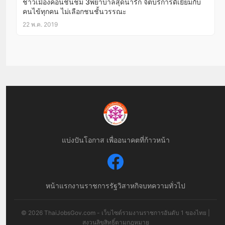
ชาวเมืองคอนชื่นชม 3พยาบาลสุดน่ารัก จิตบริการดีเยี่ยมกับ
คนไข้ทุกคน ไม่เลือกชนชั้นวรรณะ
22 พ.ค. 2019
แบ่งปันโอกาส เพื่ออนาคตที่ก้าวหน้า
หน้าแรก
งานราชการ
รัฐวิสาหกิจ
บทความทั่วไป
© 2026 ThaiJobsGov.com - เว็บไซต์รวมงานราชการอันดับ 1 ของไทย |
สงวนลิขสิทธิ์ตามกฎหมาย