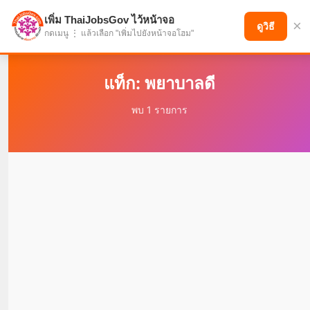
เพิ่ม ThaiJobsGov ไว้หน้าจอ
×
แบ่งปันโอกาส เพื่ออนาคตที่ก้าวหน้า
ดูวิธี
กดเมนู ⋮ แล้วเลือก "เพิ่มไปยังหน้าจอโฮม"
แท็ก: พยาบาลดี
พบ 1 รายการ