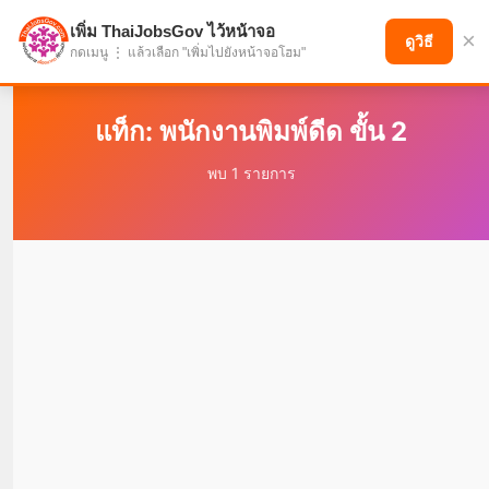
เพิ่ม ThaiJobsGov ไว้หน้าจอ
×
แบ่งปันโอกาส เพื่ออนาคตที่ก้าวหน้า
ดูวิธี
กดเมนู ⋮ แล้วเลือก "เพิ่มไปยังหน้าจอโฮม"
แท็ก: พนักงานพิมพ์ดีด ขั้น 2
พบ 1 รายการ