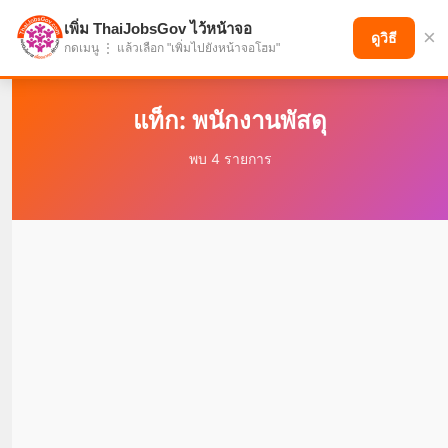
เพิ่ม ThaiJobsGov ไว้หน้าจอ
×
แบ่งปันโอกาส เพื่ออนาคตที่ก้าวหน้า
ดูวิธี
กดเมนู ⋮ แล้วเลือก "เพิ่มไปยังหน้าจอโฮม"
แท็ก: พนักงานพัสดุ
พบ 4 รายการ