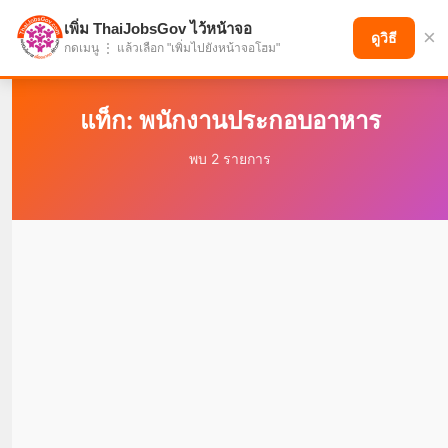
เพิ่ม ThaiJobsGov ไว้หน้าจอ
×
แบ่งปันโอกาส เพื่ออนาคตที่ก้าวหน้า
ดูวิธี
กดเมนู ⋮ แล้วเลือก "เพิ่มไปยังหน้าจอโฮม"
แท็ก: พนักงานประกอบอาหาร
พบ 2 รายการ