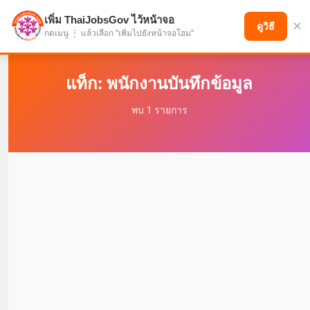
เพิ่ม ThaiJobsGov ไว้หน้าจอ
×
แบ่งปันโอกาส เพื่ออนาคตที่ก้าวหน้า
ดูวิธี
กดเมนู ⋮ แล้วเลือก "เพิ่มไปยังหน้าจอโฮม"
แท็ก: พนักงานบันทึกข้อมูล
พบ 1 รายการ