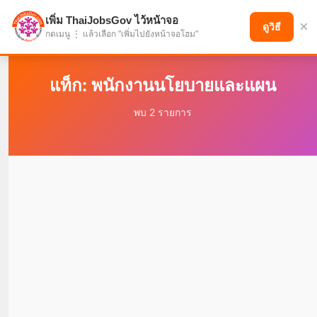
เพิ่ม ThaiJobsGov ไว้หน้าจอ
×
แบ่งปันโอกาส เพื่ออนาคตที่ก้าวหน้า
ดูวิธี
กดเมนู ⋮ แล้วเลือก "เพิ่มไปยังหน้าจอโฮม"
แท็ก: พนักงานนโยบายและแผน
พบ 2 รายการ