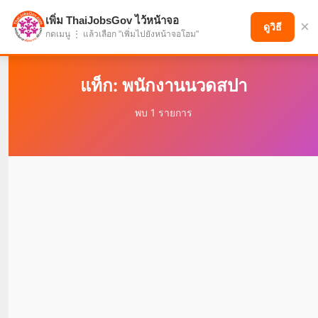
เพิ่ม ThaiJobsGov ไว้หน้าจอ
×
แบ่งปันโอกาส เพื่ออนาคตที่ก้าวหน้า
ดูวิธี
กดเมนู ⋮ แล้วเลือก "เพิ่มไปยังหน้าจอโฮม"
แท็ก: พนักงานนวดสปา
พบ 1 รายการ