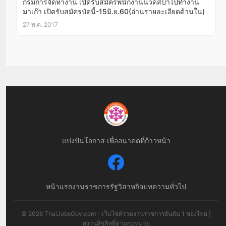
กรมการจัดหางาน เปิดรับสมัครพนักงานนวดสปาไปทำงาน
มาเก๊า เปิดรับสมัครบัดนี้-15มิ.ย.60(อ่านรายละเอียดด้านใน)
27 พ.ค. 2017
แบ่งปันโอกาส เพื่ออนาคตที่ก้าวหน้า
หน้าแรก
งานราชการ
รัฐวิสาหกิจ
บทความทั่วไป
© 2026 ThaiJobsGov.com - เว็บไซต์รวมงานราชการอันดับ 1 ของไทย |
สงวนลิขสิทธิ์ตามกฎหมาย