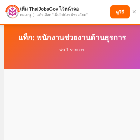
เพิ่ม ThaiJobsGov ไว้หน้าจอ
×
แบ่งปันโอกาส เพื่ออนาคตที่ก้าวหน้า
ดูวิธี
กดเมนู ⋮ แล้วเลือก "เพิ่มไปยังหน้าจอโฮม"
แท็ก: พนักงานช่วยงานด้านธุรการ
พบ 1 รายการ