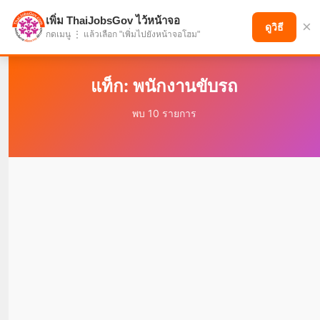
เพิ่ม ThaiJobsGov ไว้หน้าจอ
×
แบ่งปันโอกาส เพื่ออนาคตที่ก้าวหน้า
ดูวิธี
กดเมนู ⋮ แล้วเลือก "เพิ่มไปยังหน้าจอโฮม"
แท็ก: พนักงานขับรถ
พบ 10 รายการ