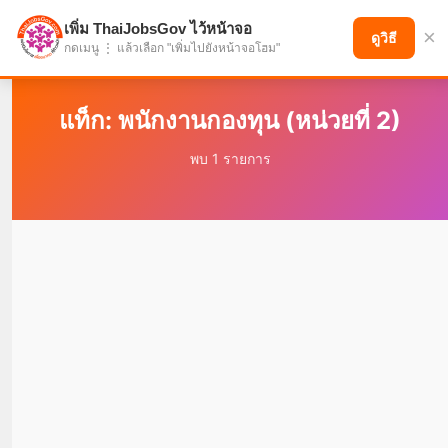
เพิ่ม ThaiJobsGov ไว้หน้าจอ
×
แบ่งปันโอกาส เพื่ออนาคตที่ก้าวหน้า
ดูวิธี
กดเมนู ⋮ แล้วเลือก "เพิ่มไปยังหน้าจอโฮม"
แท็ก: พนักงานกองทุน (หน่วยที่ 2)
พบ 1 รายการ