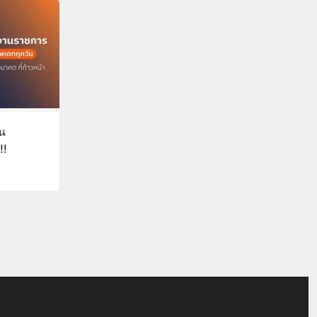
ิน
!!