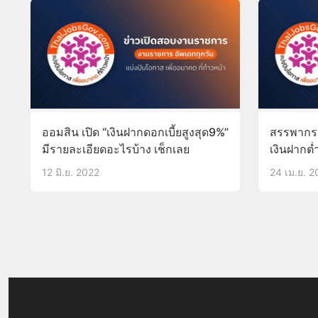
ออมสิน เปิด “เงินฝากดอกเบี้ยสูงสุด9%”
สรรพากรย
มีรายละเอียดอะไรบ้าง เช็กเลย
เงินฝากต่
ประกาศแก้
12 มิ.ย. 2022
24 เม.ย. 2
เพื่อหวังรี