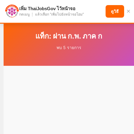
เพิ่ม ThaiJobsGov ไว้หน้าจอ
×
แบ่งปันโอกาส เพื่ออนาคตที่ก้าวหน้า
ดูวิธี
กดเมนู ⋮ แล้วเลือก "เพิ่มไปยังหน้าจอโฮม"
แท็ก: ผ่าน ก.พ. ภาค ก
พบ 5 รายการ