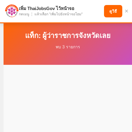
เพิ่ม ThaiJobsGov ไว้หน้าจอ
×
แบ่งปันโอกาส เพื่ออนาคตที่ก้าวหน้า
ดูวิธี
กดเมนู ⋮ แล้วเลือก "เพิ่มไปยังหน้าจอโฮม"
แท็ก: ผู้ว่าราชการจังหวัดเลย
พบ 3 รายการ