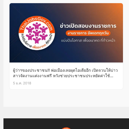
ผู้ว่าฯของประชาชน!! พ่อเมืองเลยผุดไอเดียอีก เปิดจวนให้บ่าว
สาวจัดงานแต่งงานฟรี หวังช่วยประชาชนประหยัดค่าใช้
จ่าย(มีคลิป)
5 ม.ค. 2018