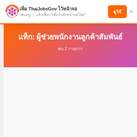
เพิ่ม ThaiJobsGov ไว้หน้าจอ
×
แบ่งปันโอกาส เพื่ออนาคตที่ก้าวหน้า
ดูวิธี
กดเมนู ⋮ แล้วเลือก "เพิ่มไปยังหน้าจอโฮม"
แท็ก: ผู้ช่วยพนักงานลูกค้าสัมพันธ์
พบ 2 รายการ