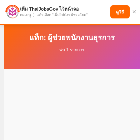
เพิ่ม ThaiJobsGov ไว้หน้าจอ
×
แบ่งปันโอกาส เพื่ออนาคตที่ก้าวหน้า
ดูวิธี
กดเมนู ⋮ แล้วเลือก "เพิ่มไปยังหน้าจอโฮม"
แท็ก: ผู้ช่วยพนักงานธุรการ
พบ 1 รายการ