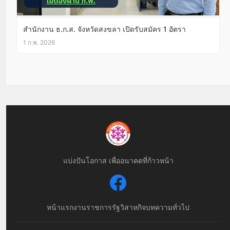
สํานักงาน ธ.ก.ส. จังหวัดสงขลา เปิดรับสมัคร 1 อัตรา
1 ก.พ. 2026
แบ่งปันโอกาส เพื่ออนาคตที่ก้าวหน้า
หน้าแรก
งานราชการ
รัฐวิสาหกิจ
บทความทั่วไป