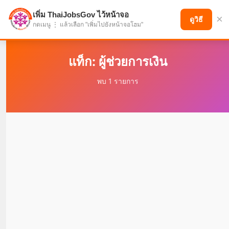
เพิ่ม ThaiJobsGov ไว้หน้าจอ
×
แบ่งปันโอกาส เพื่ออนาคตที่ก้าวหน้า
ดูวิธี
กดเมนู ⋮ แล้วเลือก "เพิ่มไปยังหน้าจอโฮม"
แท็ก: ผู้ช่วยการเงิน
พบ 1 รายการ