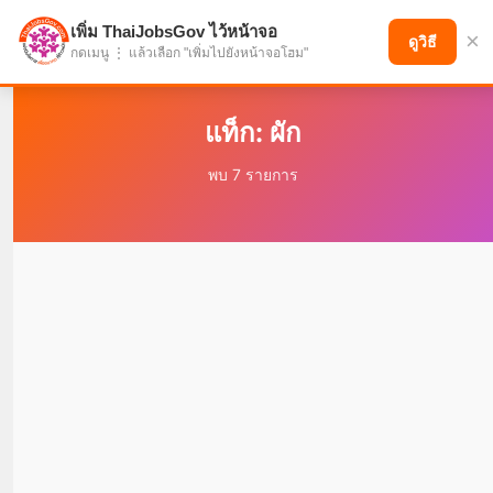
เพิ่ม ThaiJobsGov ไว้หน้าจอ
×
แบ่งปันโอกาส เพื่ออนาคตที่ก้าวหน้า
ดูวิธี
กดเมนู ⋮ แล้วเลือก "เพิ่มไปยังหน้าจอโฮม"
แท็ก: ผัก
พบ 7 รายการ