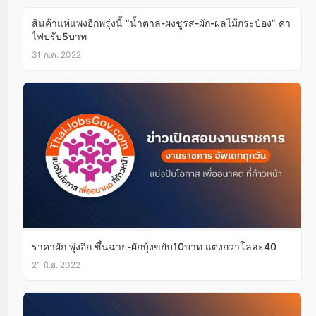
สินค้าแห่แพงอีกพรุ่งนี้ “น้ำตาล-ผงชูรส-ผัก-ผลไม้กระป๋อง” ค่า
ไฟปรับ5บาท
31 ก.ค. 2022
ราคาผัก พุ่งอีก ขึ้นฉ่าย-ผักบุ้งขยับ10บาท แตงกวาโลละ40
21 มิ.ย. 2022