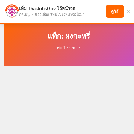
เพิ่ม ThaiJobsGov ไว้หน้าจอ
×
แบ่งปันโอกาส เพื่ออนาคตที่ก้าวหน้า
ดูวิธี
กดเมนู ⋮ แล้วเลือก "เพิ่มไปยังหน้าจอโฮม"
แท็ก: ผงกะหรี่
พบ 1 รายการ