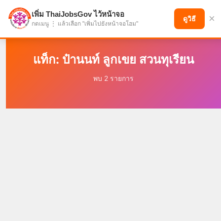
เพิ่ม ThaiJobsGov ไว้หน้าจอ
×
แบ่งปันโอกาส เพื่ออนาคตที่ก้าวหน้า
ดูวิธี
กดเมนู ⋮ แล้วเลือก "เพิ่มไปยังหน้าจอโฮม"
แท็ก: ป๋านนท์ ลูกเขย สวนทุเรียน
พบ 2 รายการ