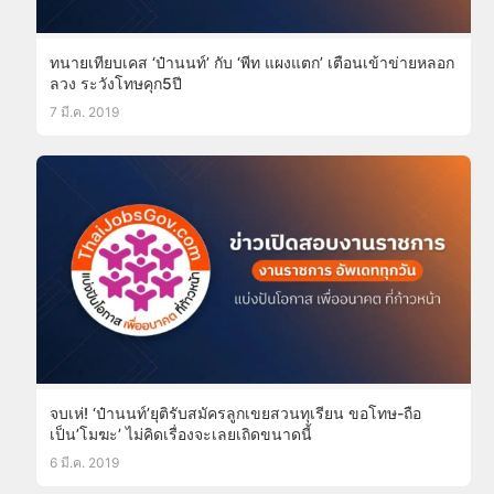
ทนายเทียบเคส ‘ป๋านนท์’ กับ ‘พีท แผงแตก’ เตือนเข้าข่ายหลอก
ลวง ระวังโทษคุก5ปี
7 มี.ค. 2019
จบเห่! ‘ป๋านนท์’ยุติรับสมัครลูกเขยสวนทุเรียน ขอโทษ-ถือ
เป็น’โมฆะ’ ไม่คิดเรื่องจะเลยเถิดขนาดนี้
6 มี.ค. 2019