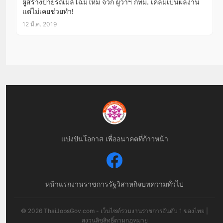
ผู้สร้างป้ายรถเมล์โฉมใหม่ จวก ผู้ว่าฯ กทม. เคลมเป็นผลงาน
แต่ไม่เคยช่วยทำ!
12 มี.ค. 2019
แบ่งปันโอกาส เพื่ออนาคตที่ก้าวหน้า
หน้าแรก
งานราชการ
รัฐวิสาหกิจ
บทความทั่วไป
© 2026 ThaiJobsGov.com - เว็บไซต์รวมงานราชการอันดับ 1 ของไทย |
สงวนลิขสิทธิ์ตามกฎหมาย