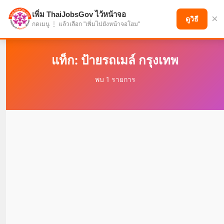
เพิ่ม ThaiJobsGov ไว้หน้าจอ
×
แบ่งปันโอกาส เพื่ออนาคตที่ก้าวหน้า
ดูวิธี
กดเมนู ⋮ แล้วเลือก "เพิ่มไปยังหน้าจอโฮม"
แท็ก: ป้ายรถเมล์ กรุงเทพ
พบ 1 รายการ