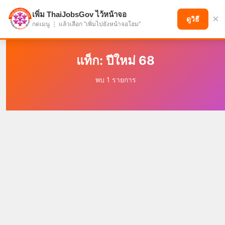
เพิ่ม ThaiJobsGov ไว้หน้าจอ
×
แบ่งปันโอกาส เพื่ออนาคตที่ก้าวหน้า
ดูวิธี
กดเมนู ⋮ แล้วเลือก "เพิ่มไปยังหน้าจอโฮม"
แท็ก: ปีใหม่ 68
พบ 1 รายการ