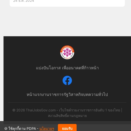
24 ธ.ค. 2024
แบ่งปันโอกาส เพื่ออนาคตที่ก้าวหน้า
หน้าแรก
งานราชการ
รัฐวิสาหกิจ
บทความทั่วไป
© 2026 ThaiJobsGov.com - เว็บไซต์รวมงานราชการอันดับ 1 ของไทย |
สงวนลิขสิทธิ์ตามกฎหมาย
🍪 ใช้คุกกี้ตาม PDPA -
นโยบายฯ
ยอมรับ