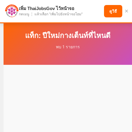
เพิ่ม ThaiJobsGov ไว้หน้าจอ
×
แบ่งปันโอกาส เพื่ออนาคตที่ก้าวหน้า
ดูวิธี
กดเมนู ⋮ แล้วเลือก "เพิ่มไปยังหน้าจอโฮม"
แท็ก: ปีใหม่กางเต็นท์ที่ไหนดี
พบ 1 รายการ