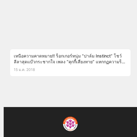
เหนือความคาดหมาย!! ร็อกเกอร์หนุ่ม “ปาล์ม Instinct” โชว์
ลีลาสุดแบ๊วกระชากใจ เพลง “คุกกี้เสี่ยงทาย” แหกกฏความร็
อก! จนลืมภาพเดิมไปเลย!(ชมคลิป)
15 ม.ค. 2018