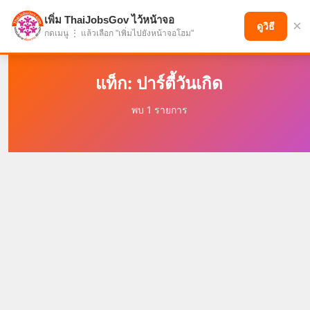
เพิ่ม ThaiJobsGov ไว้หน้าจอ
×
แบ่งปันโอกาส เพื่ออนาคตที่ก้าวหน้า
ดูวิธี
กดเมนู ⋮ แล้วเลือก "เพิ่มไปยังหน้าจอโฮม"
แท็ก: ปาร์ตี้วันเกิด
พบ 1 รายการ