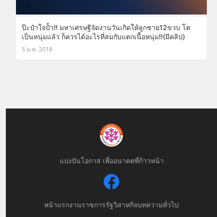
ป๊ะป๋าใจป้ำ!! มหาเศรษฐีจัดงานวันเกิดให้ลูกชาย12ขวบ โต
เป็นหนุ่มแล้ว ก็ควรได้อะไรที่สมกับแตกเนื้อหนุ่ม!!(มีคลิป)
5 ม.ค. 2018
แบ่งปันโอกาส เพื่ออนาคตที่ก้าวหน้า
หน้าแรก
งานราชการ
รัฐวิสาหกิจ
บทความทั่วไป