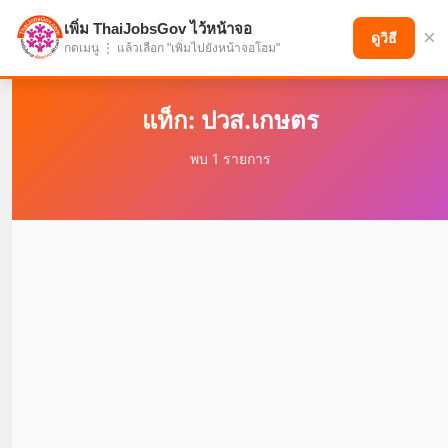
เพิ่ม ThaiJobsGov ไว้หน้าจอ
×
แบ่งปันโอกาส เพื่ออนาคตที่ก้าวหน้า
ดูวิธี
กดเมนู ⋮ แล้วเลือก "เพิ่มไปยังหน้าจอโฮม"
แท็ก: ปวส.เกษตร
พบ 1 รายการ