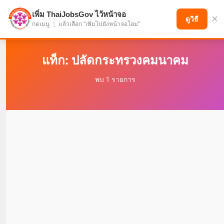
เพิ่ม ThaiJobsGov ไว้หน้าจอ
×
แบ่งปันโอกาส เพื่ออนาคตที่ก้าวหน้า
ดูวิธี
กดเมนู ⋮ แล้วเลือก "เพิ่มไปยังหน้าจอโฮม"
แท็ก: ปลัดกระทรวงคมนาคม
พบ 1 รายการ