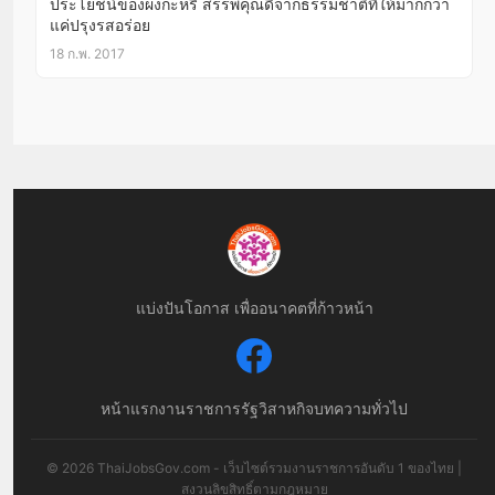
ประโยชน์ของผงกะหรี่ สรรพคุณดีจากธรรมชาติที่ให้มากกว่า
แค่ปรุงรสอร่อย
18 ก.พ. 2017
แบ่งปันโอกาส เพื่ออนาคตที่ก้าวหน้า
หน้าแรก
งานราชการ
รัฐวิสาหกิจ
บทความทั่วไป
© 2026 ThaiJobsGov.com - เว็บไซต์รวมงานราชการอันดับ 1 ของไทย |
สงวนลิขสิทธิ์ตามกฎหมาย