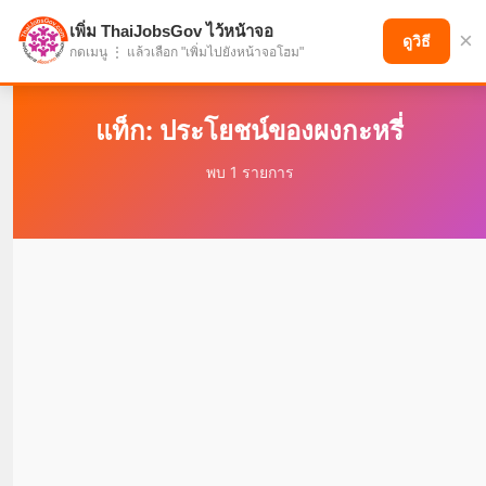
เพิ่ม ThaiJobsGov ไว้หน้าจอ
×
แบ่งปันโอกาส เพื่ออนาคตที่ก้าวหน้า
ดูวิธี
กดเมนู ⋮ แล้วเลือก "เพิ่มไปยังหน้าจอโฮม"
แท็ก: ประโยชน์ของผงกะหรี่
พบ 1 รายการ