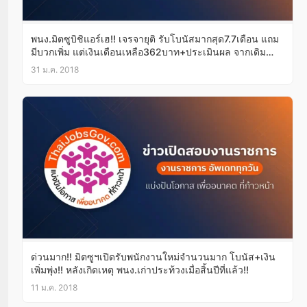
พนง.มิตซูบิชิแอร์เฮ!! เจรจายุติ รับโบนัสมากสุด7.7เดือน แถม
มีบวกเพิ่ม แต่เงินเดือนเหลือ362บาท+ประเมินผล จากเดิม
เรียกร้อง400บาท
31 ม.ค. 2018
ด่วนมาก!! มิตซูฯเปิดรับพนักงานใหม่จำนวนมาก โบนัส+เงิน
เพิ่มพุ่ง!! หลังเกิดเหตุ พนง.เก่าประท้วงเมื่อสิ้นปีที่แล้ว!!
11 ม.ค. 2018