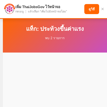
เพิ่ม ThaiJobsGov ไว้หน้าจอ
×
แบ่งปันโอกาส เพื่ออนาคตที่ก้าวหน้า
ดูวิธี
กดเมนู ⋮ แล้วเลือก "เพิ่มไปยังหน้าจอโฮม"
แท็ก: ประท้วงขึ้นค่าแรง
พบ 2 รายการ