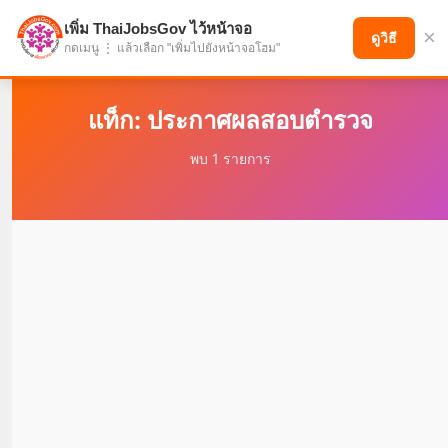
เพิ่ม ThaiJobsGov ไว้หน้าจอ
×
แบ่งปันโอกาส เพื่ออนาคตที่ก้าวหน้า
ดูวิธี
กดเมนู ⋮ แล้วเลือก "เพิ่มไปยังหน้าจอโฮม"
แท็ก: ประกาศผลสอบตำรวจ
พบ 1 รายการ