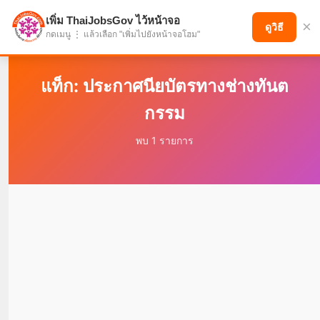
เพิ่ม ThaiJobsGov ไว้หน้าจอ
×
แบ่งปันโอกาส เพื่ออนาคตที่ก้าวหน้า
ดูวิธี
กดเมนู ⋮ แล้วเลือก "เพิ่มไปยังหน้าจอโฮม"
แท็ก: ประกาศนียบัตรทางช่างทันต
กรรม
พบ 1 รายการ