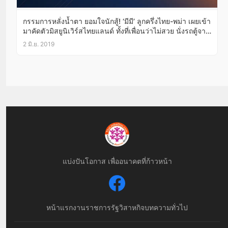
กรรมการหลั่งน้ำตา ยอมใจนักสู้! ‘มีมี’ ลูกครึ่งไทย-พม่า เผยเข้า
มาคัดตัวมิสยูนิเวิร์สไทยแลนด์ ทั้งที่เพื่อนว่าไม่สวย นั่งรถตู้จาก
แม่สอดจนเมารถ ไม่มีพี่เลี้ยง-ไม่มีเสื้อผ้ารองเท้าสวยๆใส่มาคัด
2 มิ.ย. 2019
ตัว ภาษาอังกฤษก็ไม่เก่ง เกือบถอดใจจะไม่มาแล้ว!
แบ่งปันโอกาส เพื่ออนาคตที่ก้าวหน้า
หน้าแรก
งานราชการ
รัฐวิสาหกิจ
บทความทั่วไป