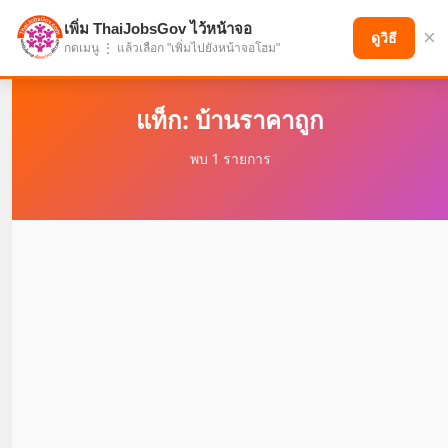
เพิ่ม ThaiJobsGov ไว้หน้าจอ
×
แบ่งปันโอกาส เพื่ออนาคตที่ก้าวหน้า
ดูวิธี
กดเมนู ⋮ แล้วเลือก "เพิ่มไปยังหน้าจอโฮม"
แท็ก: บ้านราคาถูก
พบ 1 รายการ