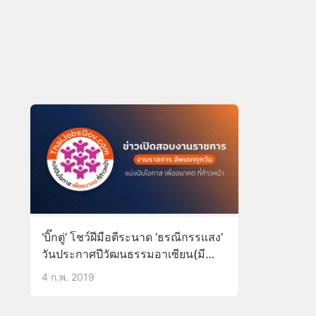
‘บิ๊กตู่’ โชว์ฝีมือตีระนาด ‘ธรณีกรรแสง’
วันประกาศปีวัฒนธรรมอาเซียน(มี
คลิป)
4 ก.พ. 2019