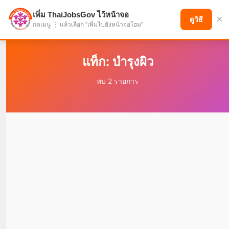
เพิ่ม ThaiJobsGov ไว้หน้าจอ
×
แบ่งปันโอกาส เพื่ออนาคตที่ก้าวหน้า
ดูวิธี
กดเมนู ⋮ แล้วเลือก "เพิ่มไปยังหน้าจอโฮม"
แท็ก: บำรุงผิว
พบ 2 รายการ