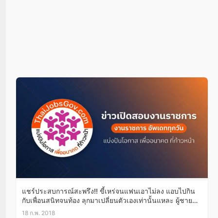
แชร์ประสบการณ์สะพรึง!! ขี้เหร่จนแฟนเอาไม่ลง แอบไปกิน
กับเพื่อนสนิทจนท้อง ลุกมาเปลี่ยนตัวเองเท่านั้นแหละ ผู้ชาย
เสียดายแทบไม่ทัน!!
18 ก.พ. 2018