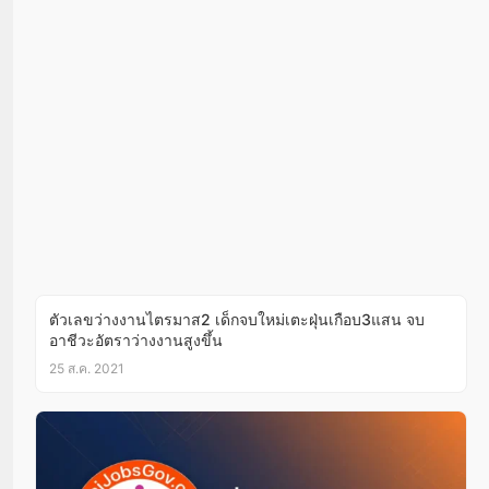
ตัวเลขว่างงานไตรมาส2 เด็กจบใหม่เตะฝุ่นเกือบ3แสน จบ
อาชีวะอัตราว่างงานสูงขึ้น
25 ส.ค. 2021