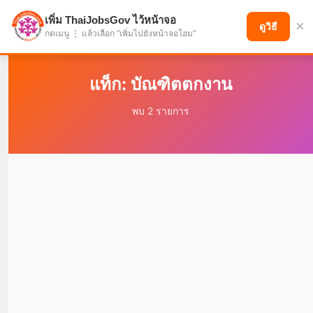
เพิ่ม ThaiJobsGov ไว้หน้าจอ
×
แบ่งปันโอกาส เพื่ออนาคตที่ก้าวหน้า
ดูวิธี
กดเมนู ⋮ แล้วเลือก "เพิ่มไปยังหน้าจอโฮม"
แท็ก: บัณฑิตตกงาน
พบ 2 รายการ