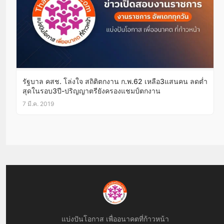
รัฐบาล คสช. โล่งใจ สถิติตกงาน ก.พ.62 เหลือ3แสนคน ลดต่ำ
สุดในรอบ3ปี-ปริญญาตรียังครองแชมป์ตกงาน
7 มี.ค. 2019
แบ่งปันโอกาส เพื่ออนาคตที่ก้าวหน้า