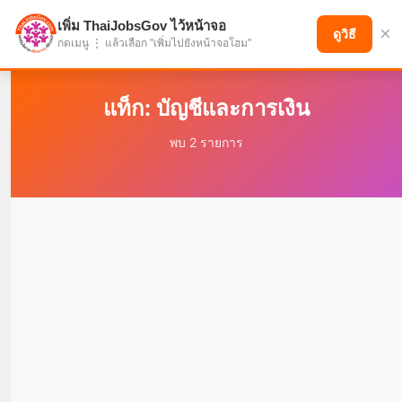
เพิ่ม ThaiJobsGov ไว้หน้าจอ
×
แบ่งปันโอกาส เพื่ออนาคตที่ก้าวหน้า
ดูวิธี
กดเมนู ⋮ แล้วเลือก "เพิ่มไปยังหน้าจอโฮม"
แท็ก: บัญชีและการเงิน
พบ 2 รายการ