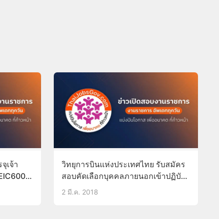
จุเจ้า
วิทยุการบินแห่งประเทศไทย รับสมัคร
TOEIC600
สอบคัดเลือกบุคคลภายนอกเข้าปฏิบัติ
งาน กทม.-ภูมิภาคหลายอัตรา วุฒิ
2 มี.ค. 2018
ป.ตรีทุกสาขา 24-25มี.ค.61