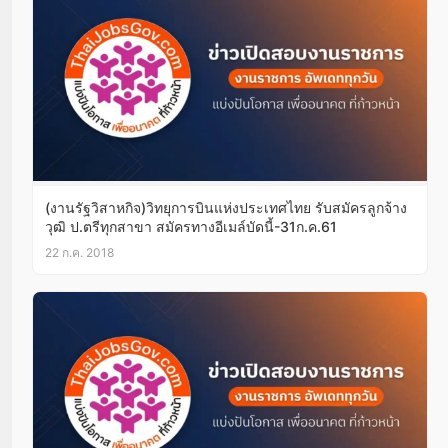
(งานรัฐวิสาหกิจ)วิทยุการบินแห่งประเทศไทย รับสมัครลูกจ้าง
วุฒิ ป.ตรีทุกสาขา สมัครทางอีเมล์บัดนี้-31ก.ค.61
22 ก.ค. 2018