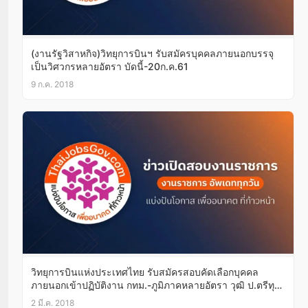
(งานรัฐวิสาหกิจ)วิทยุการบินฯ รับสมัครบุคคลภายนอกบรรจุ
เป็นวิศวกรหลายอัตรา บัดนี้-20ก.ค.61
9 ก.ค. 2018
วิทยุการบินแห่งประเทศไทย รับสมัครสอบคัดเลือกบุคคล
ภายนอกเข้าปฏิบัติงาน กทม.-ภูมิภาคหลายอัตรา วุฒิ ป.ตรีทุก
สาขา 24-25มี.ค.61
2 มี.ค. 2018