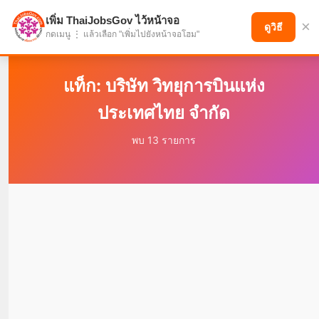
เพิ่ม ThaiJobsGov ไว้หน้าจอ
×
แบ่งปันโอกาส เพื่ออนาคตที่ก้าวหน้า
ดูวิธี
กดเมนู ⋮ แล้วเลือก "เพิ่มไปยังหน้าจอโฮม"
แท็ก: บริษัท วิทยุการบินแห่ง
ประเทศไทย จำกัด
พบ 13 รายการ