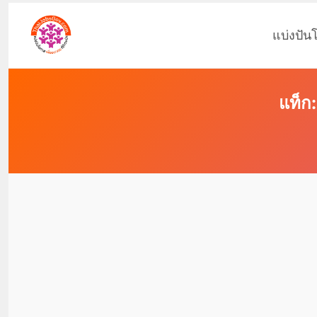
แบ่งปัน
แท็ก