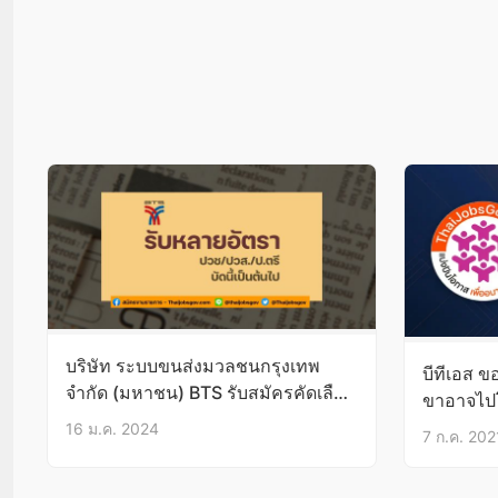
บริษัท ระบบขนส่งมวลชนกรุงเทพ
บีทีเอส ขอ
จำกัด (มหาชน) BTS รับสมัครคัดเลือก
ขาอาจไป
พนักงาน หลายอัตรา วุฒิ ปวช/ปวส./
16 ม.ค. 2024
7 ก.ค. 202
ป.ตรี บัดนี้เป็นต้นไป