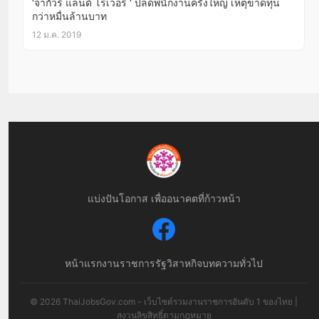
‘จากัวร์ แลนด์ โรเวอร์ ‘ ปลดพนักงานครั้งใหญ่ เหตุขาดทุน
กว่าหมื่นล้านบาท
12 ม.ค. 2019
แบ่งปันโอกาส เพื่ออนาคตที่ก้าวหน้า
หน้าแรก
งานราชการ
รัฐวิสาหกิจ
บทความทั่วไป
© 2026 ThaiJobsGov.com - เว็บไซต์รวมงานราชการอันดับ 1 ของไทย |
สงวนลิขสิทธิ์ตามกฎหมาย