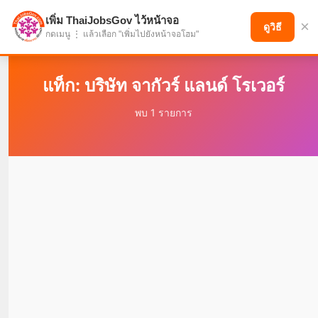
เพิ่ม ThaiJobsGov ไว้หน้าจอ
×
แบ่งปันโอกาส เพื่ออนาคตที่ก้าวหน้า
ดูวิธี
กดเมนู ⋮ แล้วเลือก "เพิ่มไปยังหน้าจอโฮม"
แท็ก: บริษัท จากัวร์ แลนด์ โรเวอร์
พบ 1 รายการ