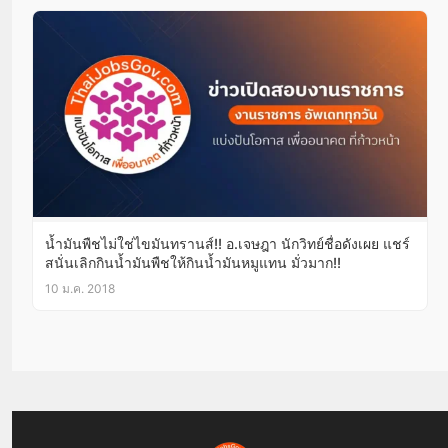
น้ำมันพืชไม่ใช่ไขมันทรานส์!! อ.เจษฎา นักวิทย์ชื่อดังเผย แชร์
สนั่นเลิกกินน้ำมันพืชให้กินน้ำมันหมูแทน มั่วมาก!!
10 ม.ค. 2018