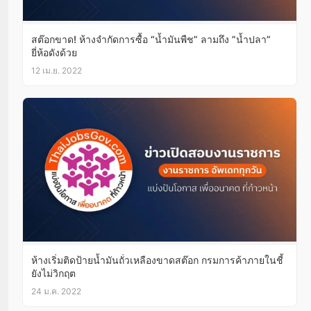
สต๊อกขาด! ห้างจำกัดการซื้อ “น้ำมันพืช” ลามถึง ”น้ำปลา”
ยี่ห้อดังด้วย
12 เม.ย. 2022
ห้างเริ่มติดป้ายน้ำมันถั่วเหลืองขาดสต๊อก กรมการค้าภายในชี้
ยังไม่วิกฤต
24 ม.ค. 2022