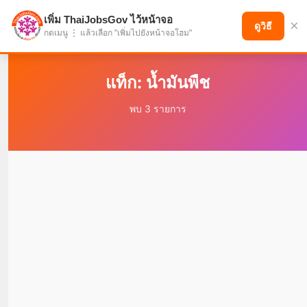
เพิ่ม ThaiJobsGov ไว้หน้าจอ
×
แบ่งปันโอกาส เพื่ออนาคตที่ก้าวหน้า
ดูวิธี
กดเมนู ⋮ แล้วเลือก "เพิ่มไปยังหน้าจอโฮม"
แท็ก: น้ำมันพืช
พบ 3 รายการ