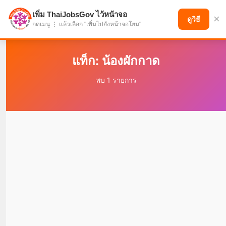
เพิ่ม ThaiJobsGov ไว้หน้าจอ
×
แบ่งปันโอกาส เพื่ออนาคตที่ก้าวหน้า
ดูวิธี
กดเมนู ⋮ แล้วเลือก "เพิ่มไปยังหน้าจอโฮม"
แท็ก: น้องผักกาด
พบ 1 รายการ