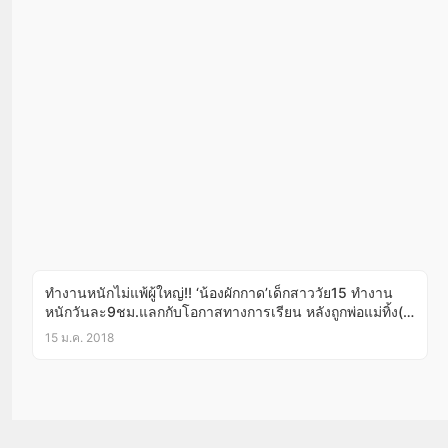
ทำงานหนักไม่แพ้ผู้ใหญ่!! ‘น้องผักกาด’เด็กสาววัย15 ทำงาน
หนักวันละ9ชม.แลกกับโอกาสทางการเรียน หลังถูกพ่อแม่ทิ้ง(มี
คลิป)
15 ม.ค. 2018