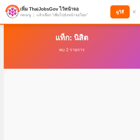
เพิ่ม ThaiJobsGov ไว้หน้าจอ
×
แบ่งปันโอกาส เพื่ออนาคตที่ก้าวหน้า
ดูวิธี
กดเมนู ⋮ แล้วเลือก "เพิ่มไปยังหน้าจอโฮม"
แท็ก: นิสิต
พบ 2 รายการ