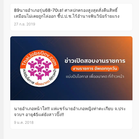
89นายอำเภอรุ่น68-70เฮ! ศาลปกครองสูงสุดสั่งคืนสิทธิ์
เสมือนไม่เคยถูกไล่ออก ชี้ป.ป.ช.ไร้อำนาจฟันวินัยร้ายแรง
27 ก.ย. 2019
นายอำเภอหน้าใส!! แห่แชร์นายอำเภอหญิงท่าตะเกียบ จ.ประ
จวบฯ อายุ45แต่ยังสาวปิ๊ง!!
9 ม.ค. 2018