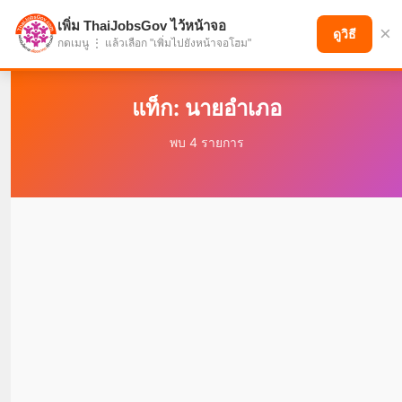
เพิ่ม ThaiJobsGov ไว้หน้าจอ
×
แบ่งปันโอกาส เพื่ออนาคตที่ก้าวหน้า
ดูวิธี
กดเมนู ⋮ แล้วเลือก "เพิ่มไปยังหน้าจอโฮม"
แท็ก: นายอำเภอ
พบ 4 รายการ